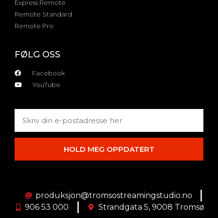
Express Remote
Remote Standard
Remote Pro
FØLG OSS
Facebook
YouTube
HOLD MEG OPPDATERT
produksjon@tromsostreamingstudio.no
906 53 000
Strandgata 5, 9008 Tromsø