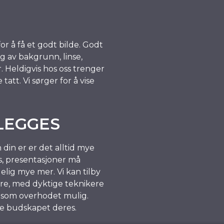
r å få et godt bilde. Godt
lg av bakgrunn, linse,
 Heldigvis hos oss trenger
att. Vi sørger for å vise
LEGGES
 din er er det alltid mye
, presentasjoner må
lig mye mer. Vi kan tilby
dere, med dyktige teknikere
t som overhodet mulig.
ode budskapet deres.