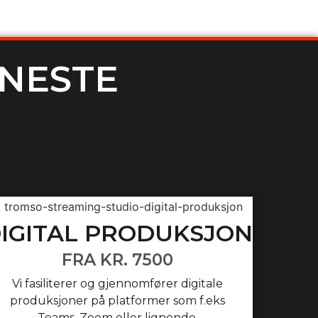
 NESTE
IGITAL PRODUKSJON
FRA KR. 7500
Vi fasiliterer og gjennomfører digitale
produksjoner på platformer som f.eks
Teams, Zoom eller lignende.