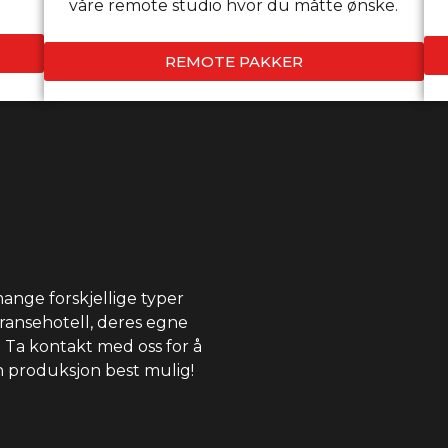
våre remote studio hvor du måtte ønske.
REMOTE PAKKER
ange forskjellige typer
eransehotell, deres egne
. Ta kontakt med oss for å
n produksjon best mulig!