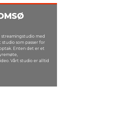
ROMSØ
le streamingstudio med
 studio som passer for
opptak.
Enten det er et
tyremøte,
ideo.
Vårt studio er alltid