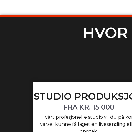
HVOR 
STUDIO PRODUKSJ
FRA KR. 15 000
I vårt profesjonelle studio vil du på ko
varsel kunne få laget en livesending el
opptak.