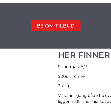
BE OM TILBUD
HER FINNER
Strandgata 5/7
9008 Tromsø
2. etg
Vi har inngang både fra ove
ligger midt inne i hjertet 