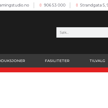
amingstudio.no
906 53 000
Strandgata 5,
ODUKSJONER
FASILITETER
TILVALG