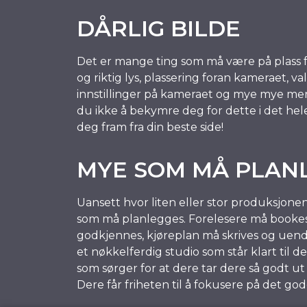
DÅRLIG BILDE
Det er mange ting som må være på plass fo
og riktig lys, plassering foran kameraet, va
innstillinger på kameraet og mye mye mer.
du ikke å bekymre deg for dette i det hele t
deg fram fra din beste side!
MYE SOM MÅ PLAN
Uansett hvor liten eller stor produksjonen
som må planlegges. Forelesere må bookes
godkjennes, kjøreplan må skrives og uende
et nøkkelferdig studio som står klart til 
som sørger for at dere tar dere så godt u
Dere får friheten til å fokusere på det g