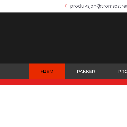
produksjon@tromsostre
HJEM
PAKKER
PR