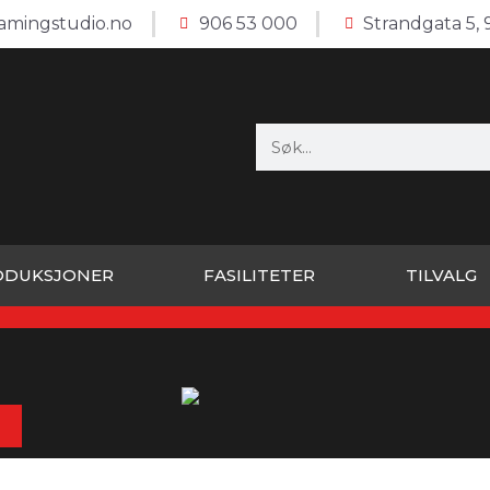
amingstudio.no
906 53 000
Strandgata 5,
ODUKSJONER
FASILITETER
TILVALG