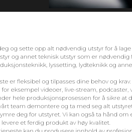
deg og sette opp alt nødvendig utstyr for å lage
tstyr og annet teknisk utstyr som er nødvendig f
oduksjonsteknikk, lyssetting, lydteknikk og ann
este er fleksibel og tilpasses dine behov og kra
 for eksempel videoer, live-stream, podcaster, 
under hele produksjonsprosessen for å sikre at 
 vårt team demontere og ta med seg alt utstyret ti
kymre deg for utstyret. Vi kan også ta hånd om
levere et ferdig produkt av høy kvalitet.
tjeneste kan du produsere innhold av profesjonel