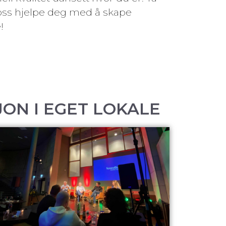
a oss hjelpe deg med å skape
!
ON I EGET LOKALE