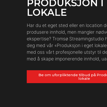
PRODUKSJON I
LOKALE
Har du et eget sted eller en location 
produsere innhold, men mangler nødve
ekspertise? Tromsø Streamingstudio h
deg med vår «Produksjon i eget lokale»
med oss vårt profesjonelle utstyr til d
med å skape imponerende innhold, uan
Be om uforpliktende tilbud på Produ
lokale