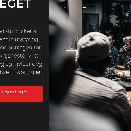
 EGET
der du ønsker å
ndig utstyr og
ar løsningen for
 tjeneste. Vi tar
eg og hjelper deg
sett hvor du er.
ksjon i eget